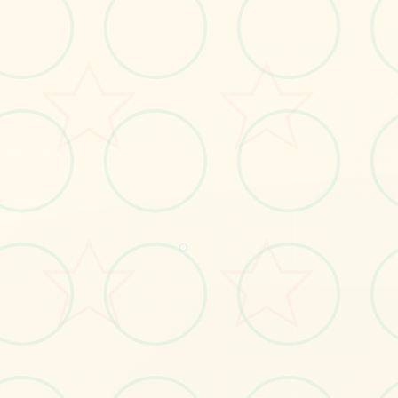
No.1
○