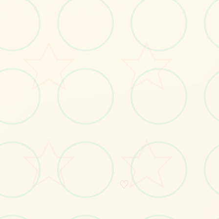
No.1
♡