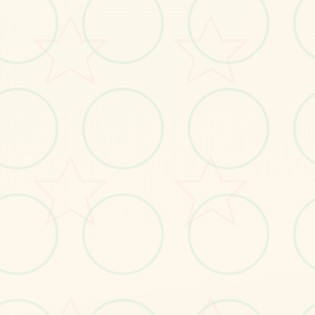
No.2
★